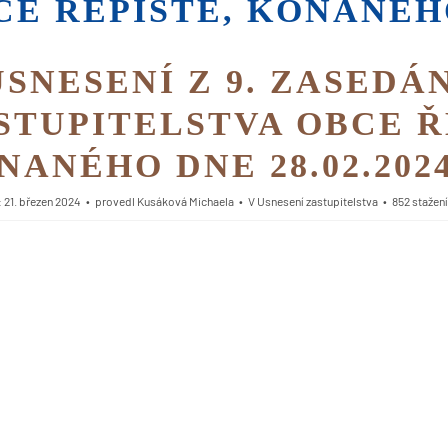
CE ŘEPIŠTĚ, KONANÉHO
USNESENÍ Z 9. ZASEDÁ
D
STUPITELSTVA OBCE Ř
NANÉHO DNE 28.02.202
 21. březen 2024
provedl
Kusáková Michaela
V
Usnesení zastupitelstva
852 stažení