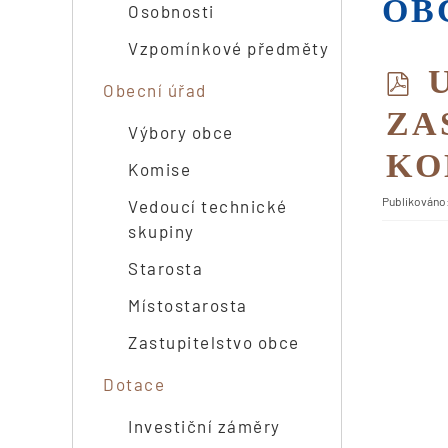
OB
Osobnosti
Vzpomínkové předměty
P
Obecní úřad
ZA
Výbory obce
F
KO
Komise
Publikováno:
Vedoucí technické
skupiny
Starosta
Místostarosta
Zastupitelstvo obce
Dotace
Investiční záměry