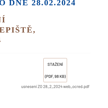
 DNE 28.02.2024
NÍ
EPIŠTĚ,
4
STAŽENÍ
(
PDF,
98 KB
)
usnesení ZO 28_2_2024 web_ocred.pdf