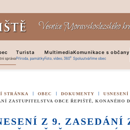
Vesnice Moravskoslezského k
bec
Turista
Multimedia
Komunikace s občany
tní správa
Příroda, památky
Foto, video, 360°
Spoluutváříme obec
Í STRÁNKA
OBEC
DOKUMENTY
USNESENÍ
NÍ ZASTUPITELSTVA OBCE ŘEPIŠTĚ, KONANÉHO DN
NESENÍ Z 9. ZASEDÁNÍ