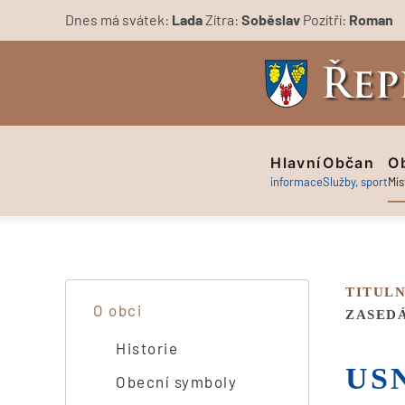
Dnes má svátek:
Lada
Zítra:
Soběslav
Pozítří:
Roman
Skip to main content
Hlavní
Občan
O
informace
Služby, sport
Mís
TITULN
O obci
ZASEDÁ
Historie
US
Obecní symboly