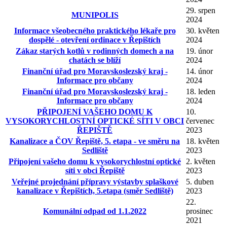
29. srpen
MUNIPOLIS
2024
Informace všeobecného praktického lékaře pro
30. květen
dospělé - otevření ordinace v Řepištích
2024
Zákaz starých kotlů v rodinných domech a na
19. únor
chatách se blíží
2024
Finanční úřad pro Moravskoslezský kraj -
14. únor
Informace pro občany
2024
Finanční úřad pro Moravskoslezský kraj -
18. leden
Informace pro občany
2024
PŘIPOJENÍ VAŠEHO DOMU K
10.
VYSOKORYCHLOSTNÍ OPTICKÉ SÍTI V OBCI
červenec
ŘEPIŠTĚ
2023
Kanalizace a ČOV Řepiště, 5. etapa - ve směru na
18. květen
Sedliště
2023
Připojení vašeho domu k vysokorychlostní optické
2. květen
síti v obci Řepiště
2023
Veřejné projednání přípravy výstavby splaškové
5. duben
kanalizace v Řepištích, 5.etapa (směr Sedliště)
2023
22.
Komunální odpad od 1.1.2022
prosinec
2021