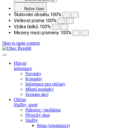
Režim čtení
Škálování obsahu
100
%
Velikost písma
100
%
Výška řádků
100
%
Mezery mezi písmeny
100
%
Skip to main content
Hlavní
informace
Novinky
Kontakty
Informace pro občany
Místní poplatky
Seznam akcí
Občan
Služby, sport
Pálenice / moštárna
Pěvecký sbor
Služby
firma (organizace)