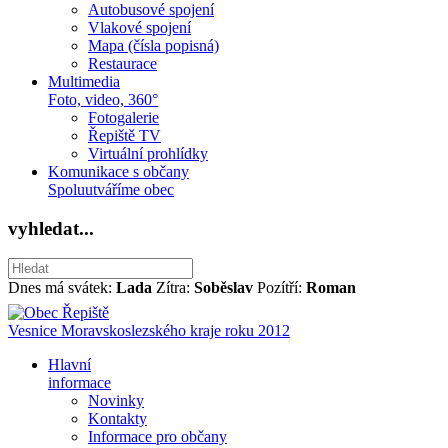
Autobusové spojení
Vlakové spojení
Mapa (čísla popisná)
Restaurace
Multimedia
Foto, video, 360°
Fotogalerie
Řepiště TV
Virtuální prohlídky
Komunikace s občany
Spoluutváříme obec
vyhledat...
Dnes má svátek:
Lada
Zítra:
Soběslav
Pozítří:
Roman
Vesnice Moravskoslezského kraje roku 2012
Hlavní
informace
Novinky
Kontakty
Informace pro občany