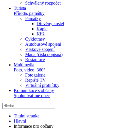
Schválený rozpočet
Turista
Příroda, památky
Památky
Dřevěný kostel
Kaple
Kříž
Cyklotrasy
Autobusové spojení
Vlakové spojení
Mapa (čísla popisná)
Restaurace
Multimedia
Foto, video, 360°
Fotogalerie
Řepiště TV
Virtuální prohlídky
Komunikace s občany
Spoluutváříme obec
Titulní stránka
Hlavní
Informace pro občany