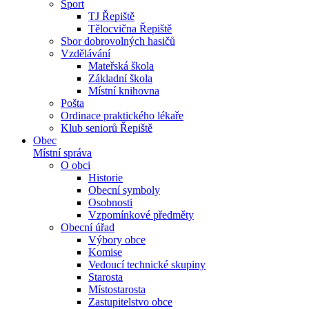
Sport
TJ Řepiště
Tělocvična Řepiště
Sbor dobrovolných hasičů
Vzdělávání
Mateřská škola
Základní škola
Místní knihovna
Pošta
Ordinace praktického lékaře
Klub seniorů Řepiště
Obec
Místní správa
O obci
Historie
Obecní symboly
Osobnosti
Vzpomínkové předměty
Obecní úřad
Výbory obce
Komise
Vedoucí technické skupiny
Starosta
Místostarosta
Zastupitelstvo obce