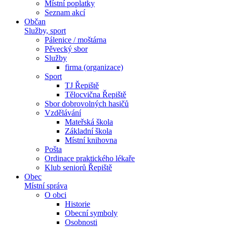
Místní poplatky
Seznam akcí
Občan
Služby, sport
Pálenice / moštárna
Pěvecký sbor
Služby
firma (organizace)
Sport
TJ Řepiště
Tělocvična Řepiště
Sbor dobrovolných hasičů
Vzdělávání
Mateřská škola
Základní škola
Místní knihovna
Pošta
Ordinace praktického lékaře
Klub seniorů Řepiště
Obec
Místní správa
O obci
Historie
Obecní symboly
Osobnosti