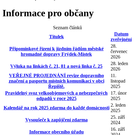
Informace pro občany
Seznam článků
Datum
Titulek
zveřejnéní
28.
Připomínkové řízení k jízdním řádům městské
červenec
hromadné dopravy Frýdek-Místek
2026
28. leden
Výluka na linkách č. 21, 81 a nová linka č. 25
2026
VEŘEJNÉ PROJEDNÁNÍ revize dopravního
11.
značení a pasportu místních komunikací v obci
listopad
Řepiště.
2025
Pravidelný svoz velkoobjemových a nebezpečných
17. únor
odpadů v roce 2025
2025
2. leden
Kalendář na rok 2025 zdarma do každé domácnosti
2025
25. září
Vysoušeče k zapůjčení zdarma
2024
16. září
Informace obecního úřadu
2024